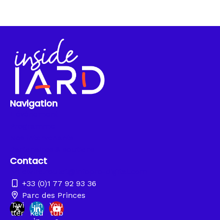
Navigation
L'événement
Programme
Nos intervenants
Partenaires & soutiens
Contact
elvire.roulet@infopro-digital.com
+33 (0)1 77 92 93 36
Parc des Princes
Twi
Lin
You
tter
ked
tub