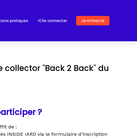
Je m'inscris
tions pratiques
Se connecter
 collector "Back 2 Back" du
rticiper ?
ffit de :
rès INSIDE IARD via le formulaire d’inscription