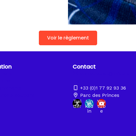
Voir le règlement
tion
Contact
ement
elvire.roulet@infopro-
amme
digital.com
ervenants
+33 (0)1 77 92 93 36
ires & soutiens
Parc des Princes
Twi
Lin
You
tter
ked
tub
in
e