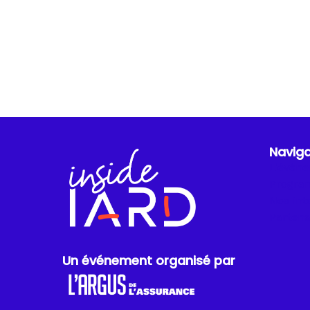
Naviga
L'évén
Progr
Nos int
Partena
Un événement organisé par