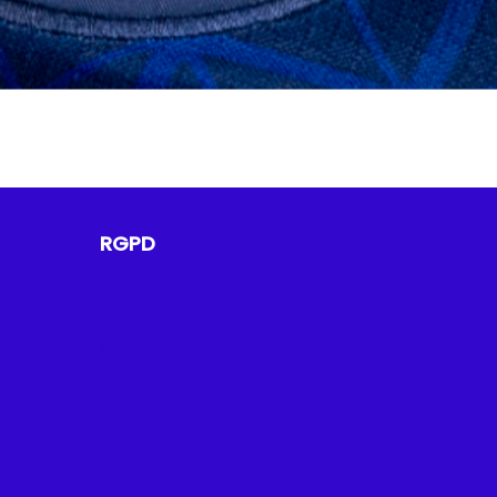
RGPD
RGPD
Argus de l'assurance
Mentions légales
CGV