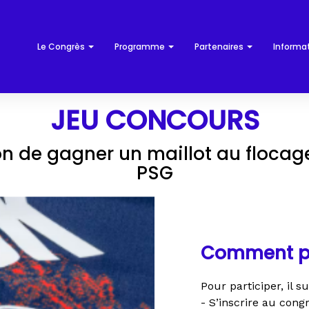
Le Congrès
Programme
Partenaires
Informa
JEU CONCOURS
on de gagner un maillot au flocage
PSG
Comment pa
Pour participer, il su
- S’inscrire au cong