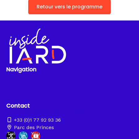
Retour vers le programme
Navigation
L'événement
Programme
Nos intervenants
Partenaires & soutiens
Contact
elvire.roulet@infopro-digital.com
+33 (0)1 77 92 93 36
Parc des Princes
Twi
Lin
You
tter
ked
tub